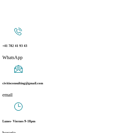
+41 782 41 93 43
WhatsApp
civitisconsulting@gmail.com
email
Lunes- Viernes 9-18pm
horario